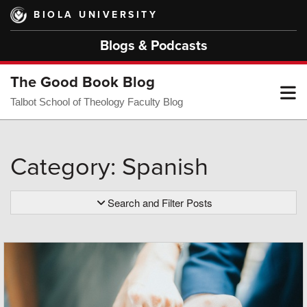
Skip
BIOLA UNIVERSITY
to
main
Blogs & Podcasts
content
The Good Book Blog
T
Talbot School of Theology Faculty Blog
M
Category: Spanish
M
Search and Filter Posts