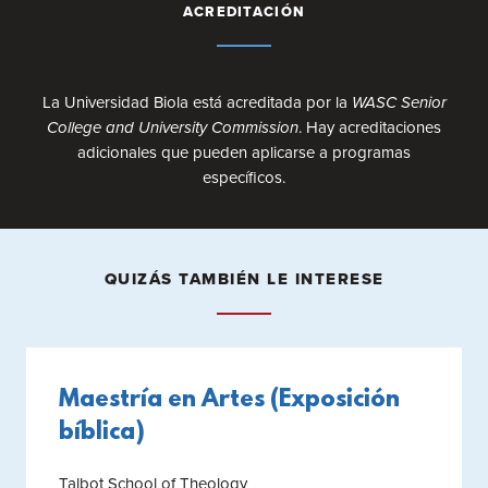
ACREDITACIÓN
La Universidad Biola está acreditada por la
WASC Senior
College and University Commission
. Hay acreditaciones
adicionales que pueden aplicarse a programas
específicos.
QUIZÁS TAMBIÉN LE INTERESE
Maestría en Artes (Exposición
bíblica)
Talbot School of Theology