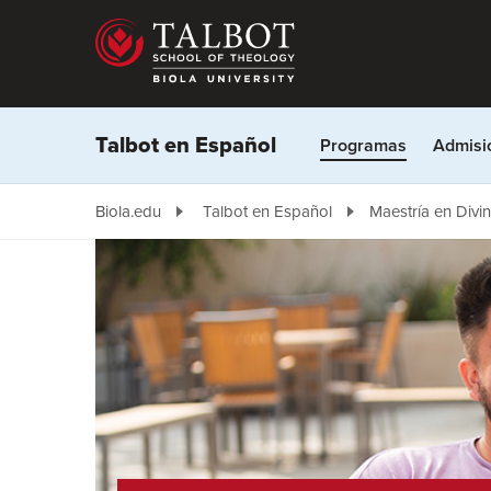
Skip
to
main
content
Talbot en Español
Programas
Admisi
Biola.edu
Talbot en Español
Maestría en Divin