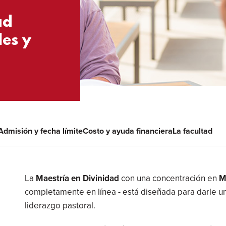
ad
les y
Admisión y fecha límite
Costo y ayuda financiera
La facultad
Visión
La
Maestría en Divinidad
con una concentración en
M
completamente en línea - está diseñada para darle u
general
liderazgo pastoral.