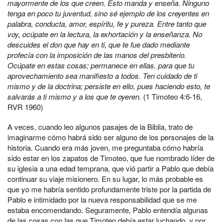
mayormente de los que creen. Esto manda y enseña. Ninguno
tenga en poco tu juventud, sino sé ejemplo de los creyentes en
palabra, conducta, amor, espíritu, fe y pureza. Entre tanto que
voy, ocúpate en la lectura, la exhortación y la enseñanza. No
descuides el don que hay en ti, que te fue dado mediante
profecía con la imposición de las manos del presbiterio.
Ocúpate en estas cosas; permanece en ellas, para que tu
aprovechamiento sea manifiesto a todos. Ten cuidado de ti
mismo y de la doctrina; persiste en ello, pues haciendo esto, te
salvarás a ti mismo y a los que te oyeren.
(1 Timoteo 4:6-16,
RVR 1960)
A veces, cuando leo algunos pasajes de la Biblia, trato de
imaginarme cómo habrá sido ser alguno de los personajes de la
historia. Cuando era más joven, me preguntaba cómo habría
sido estar en los zapatos de Timoteo, que fue nombrado líder de
su iglesia a una edad temprana, que vió partir a Pablo que debía
continuar su viaje misionero. En su lugar, lo más probable es
que yo me habría sentido profundamente triste por la partida de
Pablo e intimidado por la nueva responsabilidad que se me
estaba encomendando. Seguramente, Pablo entendía algunas
de las cosas con las que Timoteo debía estar luchando, y por