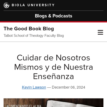
Skip
BIOLA UNIVERSITY
to
main
Blogs & Podcasts
content
The Good Book Blog
T
Talbot School of Theology Faculty Blog
M
Cuidar de Nosotros
Mismos y de Nuestra
M
Enseñanza
Kevin Lawson
—
December 06, 2024