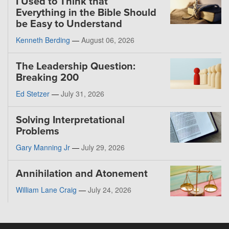
I Used to Think that
Everything in the Bible Should
be Easy to Understand
Kenneth Berding
—
August 06, 2026
The Leadership Question:
Breaking 200
Ed Stetzer
—
July 31, 2026
Solving Interpretational
Problems
Gary Manning Jr
—
July 29, 2026
Annihilation and Atonement
William Lane Craig
—
July 24, 2026