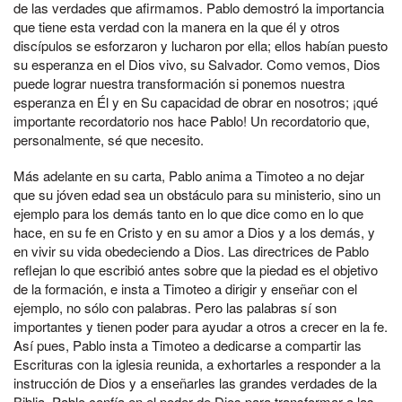
de las verdades que afirmamos. Pablo demostró la importancia
que tiene esta verdad con la manera en la que él y otros
discípulos se esforzaron y lucharon por ella; ellos habían puesto
su esperanza en el Dios vivo, su Salvador. Como vemos, Dios
puede lograr nuestra transformación si ponemos nuestra
esperanza en Él y en Su capacidad de obrar en nosotros; ¡qué
importante recordatorio nos hace Pablo! Un recordatorio que,
personalmente, sé que necesito.
Más adelante en su carta, Pablo anima a Timoteo a no dejar
que su jóven edad sea un obstáculo para su ministerio, sino un
ejemplo para los demás tanto en lo que dice como en lo que
hace, en su fe en Cristo y en su amor a Dios y a los demás, y
en vivir su vida obedeciendo a Dios. Las directrices de Pablo
reflejan lo que escribió antes sobre que la piedad es el objetivo
de la formación, e insta a Timoteo a dirigir y enseñar con el
ejemplo, no sólo con palabras. Pero las palabras sí son
importantes y tienen poder para ayudar a otros a crecer en la fe.
Así pues, Pablo insta a Timoteo a dedicarse a compartir las
Escrituras con la iglesia reunida, a exhortarles a responder a la
instrucción de Dios y a enseñarles las grandes verdades de la
Biblia. Pablo confía en el poder de Dios para transformar a las