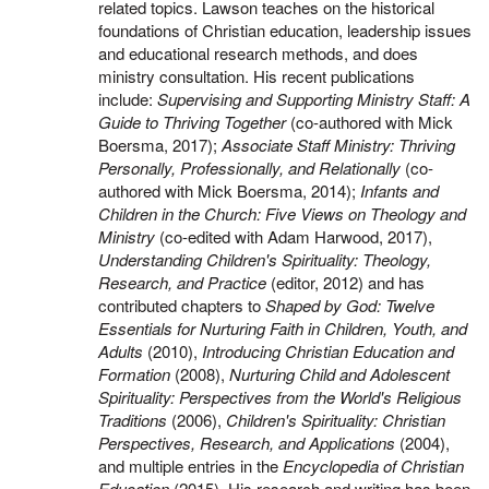
related topics. Lawson teaches on the historical
foundations of Christian education, leadership issues
and educational research methods, and does
ministry consultation. His recent publications
include:
Supervising and Supporting Ministry Staff: A
Guide to Thriving Together
(co-authored with Mick
Boersma, 2017);
Associate Staff Ministry: Thriving
Personally, Professionally, and Relationally
(co-
authored with Mick Boersma, 2014);
Infants and
Children in the Church: Five Views on Theology and
Ministry
(co-edited with Adam Harwood, 2017),
Understanding Children's Spirituality: Theology,
Research, and Practice
(editor, 2012) and has
contributed chapters to
Shaped by God: Twelve
Essentials for Nurturing Faith in Children, Youth, and
Adults
(2010),
Introducing Christian Education and
Formation
(2008),
Nurturing Child and Adolescent
Spirituality: Perspectives from the World's Religious
Traditions
(2006),
Children's Spirituality: Christian
Perspectives, Research, and Applications
(2004),
and multiple entries in the
Encyclopedia of Christian
Education
(2015). His research and writing has been